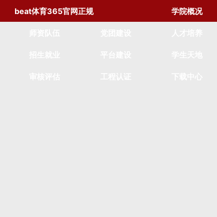
beat体育365官网正规
学院概况
师资队伍
党团建设
人才培养
招生就业
平台建设
学生天地
审核评估
工程认证
下载中心