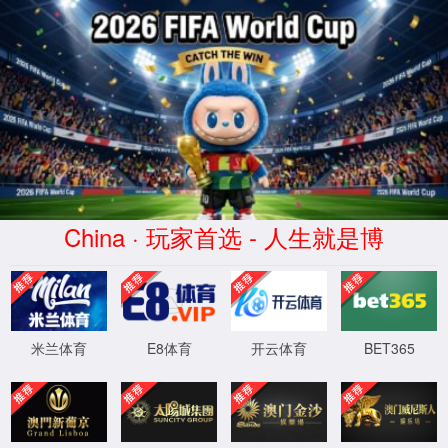
beat体育365官网正规
学院概况
您现在的位置：
改版后总栏目
>>
平台建设
>>
示范中心
师资队伍
党团建设
人才培养
招生就业
平台建设
学生天地
示范中心
审核评估
工程认证
下载中心
示范中心
实验中心
科研机构