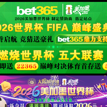
师资队伍
党团建设
人才培养
建设
工程认证
at体育365官网正规深入贯彻落实全省教育工作会议和学校寒假务虚工作会议精
at体育365官网正规2021年女职工读书活动再获佳绩
建文明校园，争做文明师生”倡议书
三位老师在河南大学教学技能竞赛中获得佳绩
at体育365官网正规2020-2021学年学生活动表彰大会隆重举行
at体育365官网正规学生个性化咨询